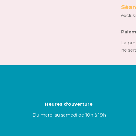
Séan
exclu
Paiem
La pre
ne ser
Heures d'ouverture
Du
mar
di au samedi de 1
0
h à 19h