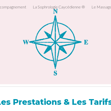
ccompagnement
La Sophrologie Caycédienne ®
Le Massage 
ip to main content
Skip to navigat
Les Prestations & Les Tarif