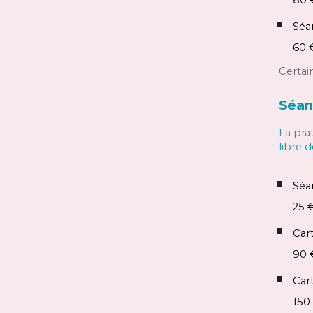
80 
Sé
60
C
ertai
Séa
La pra
libre 
Séa
25
Car
90
Car
150