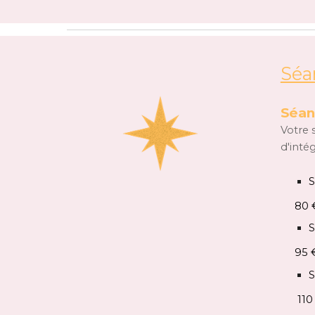
Séa
Séan
Votre 
d'inté
80 
95 
110