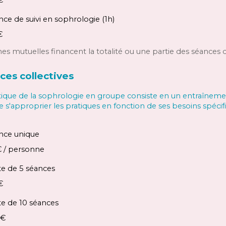
€
ance de suivi en sophrologie (1h)
€
nes mutuelles financent la totalité ou une partie des séances 
nces
collectives
tique de la sophrologie en groupe consiste en un entraînement
de s'approprier les pratiques en fonction de ses besoins
spécif
nce unique
€
/ personne
te de 5 séances
€
te de
10
séances
€