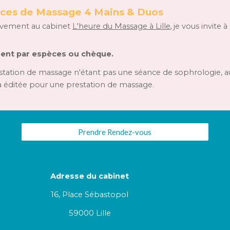
ces de Massage 4 Mains & Duos
sivement
au cabinet
L'heure du Massage à Lille
,
j
e vous invite 
ent par espèces ou chèque.
station de massage n'étant pas une séance de sophrologie, a
a éditée pour une prestation de massage.
Prendre Rendez-vous
Adresse du cabinet
16, Place Sébastopol
59000 Lille