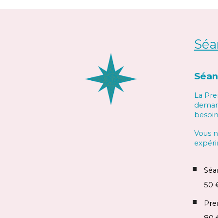
Séa
Séan
La Pr
demand
besoin
Vous n
expéri
Séa
50 
Pre