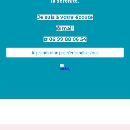
la sérénité.
Je suis à votre écoute
📩
mail
☎️ 06 99 88 06 54
Je prends mon premier rendez-vous